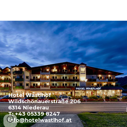
Hotel Wastlhof
Wildschönauerstraße 206
6314 Niederau
T: +43 05339 8247
info@hotelwastlhof.at